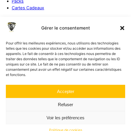
Packs
Cartes Cadeaux
A propos
Gérer le consentement
Politique de remboursement
Conditions générales
Pour offrir les meilleures expériences, nous utilisons des technologies
Politique de cookies (UE)
telles que les cookies pour stocker et/ou accéder aux informations des
appareils. Le fait de consentir à ces technologies nous permettra de
Support
traiter des données telles que le comportement de navigation ou les ID
uniques sur ce site. Le fait de ne pas consentir ou de retirer son
consentement peut avoir un effet négatif sur certaines caractéristiques
Suivre une commande
et fonctions.
Mon compte
Réclamation
Aide
Accepter
Contact
Refuser
Social
Voir les préférences
Facebook
Youtube
Politique de cookies