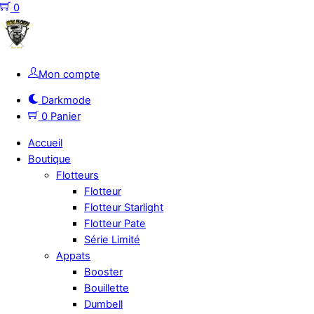
Skip
0
to
Menu
content
Mon compte
Darkmode
0
Panier
Accueil
Boutique
Flotteurs
Flotteur
Flotteur Starlight
Flotteur Pate
Série Limité
Appats
Booster
Bouillette
Dumbell