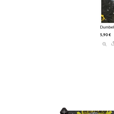
Dumbell
5,90
€