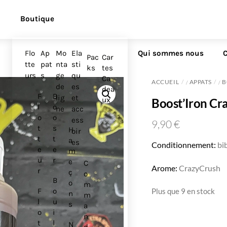
Boutique
l
Flo
Ap
Mo
Ela
Qui sommes nous
C
Pac
Car
tte
pat
nta
sti
ks
tes
urs
s
ge
qu
Ca
ACCUEIL
APPATS
B
/
/
de
es
dea
F
B
lig
et
ux
Boost’Iron Cr
l
o
ne
acc
o
o
ess
9,90
€
t
s
H
oir
t
t
a
es
Conditionnement:
bi
e
e
m
u
r
e
C
Arome:
CrazyCrush
r
ç
o
B
o
m
F
o
Plus que 9 en stock
n
m
l
u
s
a
o
i
n
t
l
N
d