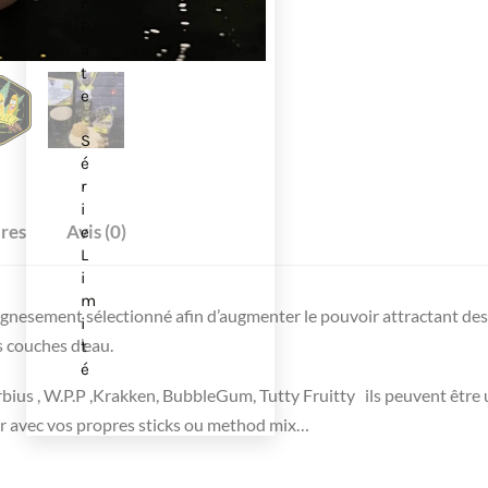
r
P
a
t
e
S
é
r
i
res
Avis (0)
e
L
i
m
oignesement sélectionné afin d’augmenter le pouvoir attractant de
i
s couches d’eau.
t
é
bius , W.P.P ,Krakken, BubbleGum, Tutty Fruitty ils peuvent être 
r avec vos propres sticks ou method mix…