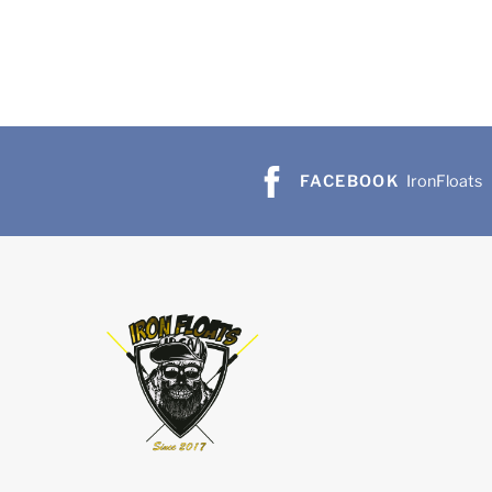
FACEBOOK
IronFloats