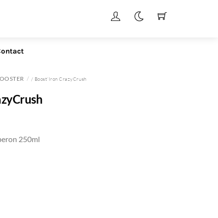
ontact
OOSTER
/ Boost’Iron CrazyCrush
azyCrush
beron 250ml