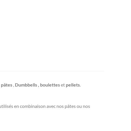
s
pâtes
,
Dumbbells , boulettes
et
pellets
.
utilisés en combinaison avec nos pâtes ou nos