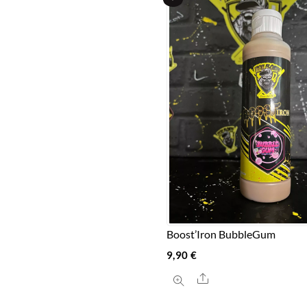
Boost’Iron BubbleGum
9,90
€
Share