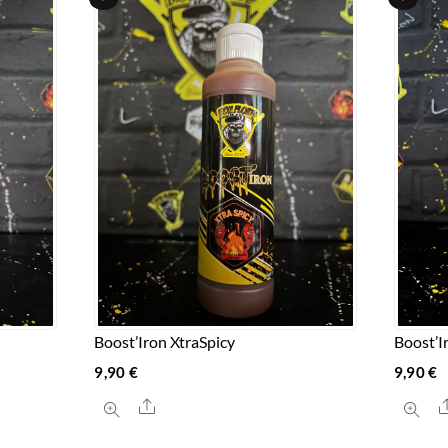
Boost’Iron XtraSpicy
Boost’I
9,90
€
9,90
€
Share