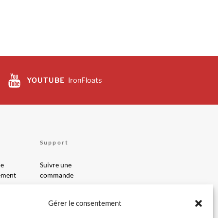
YOUTUBE
IronFloats
Support
de
Suivre une
ement
commande
 générales
Mon compte
de cookies
Réclamation
Gérer le consentement
Aide