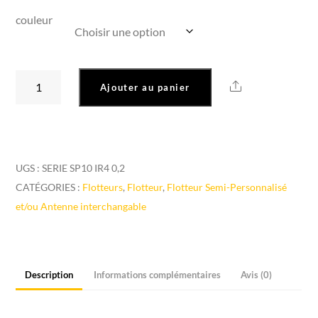
couleur
quantité
Share
Ajouter au panier
de
Flotteur
Semi-
Personnalisé
UGS :
SERIE SP10 IR4 0,2
WonderWomen
CATÉGORIES :
Flotteurs
,
Flotteur
,
Flotteur Semi-Personnalisé
"Ir4
et/ou Antenne interchangable
0,2Gr"
Description
Informations complémentaires
Avis (0)