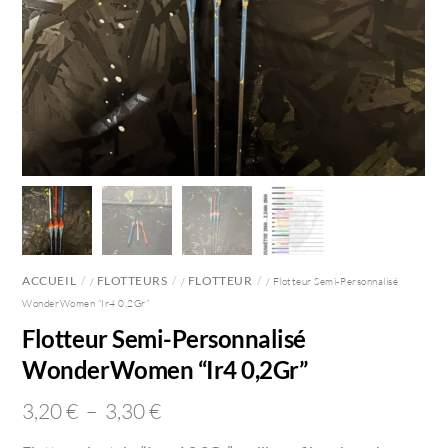
ACCUEIL
FLOTTEURS
FLOTTEUR
/
/
/ Flotteur Semi-Personnalisé
WonderWomen “Ir4 0,2Gr”
Flotteur Semi-Personnalisé
WonderWomen “Ir4 0,2Gr”
Plage
3,20
€
–
3,30
€
de