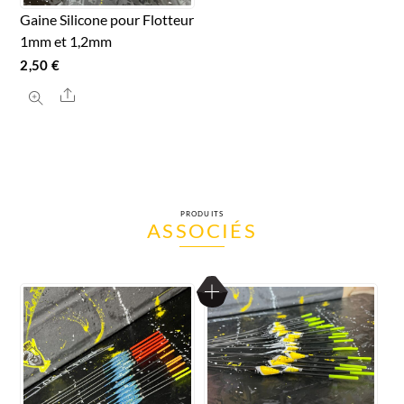
page
page
Gaine Silicone pour Flotteur
du
du
1mm et 1,2mm
produit
produit
2,50
€
Ce
Share
produit
a
plusieurs
variations.
Les
PRODUITS
ASSOCIÉS
options
peuvent
être
choisies
sur
la
page