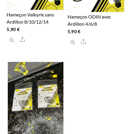
Hameçon Valkyrie sans
Hameçon ODIN avec
Ardillon 8/10/12/14
Ardillon 4/6/8
5,90
€
5,90
€
Ce
Share
Ce
Share
produit
produit
a
a
plusieurs
plusieurs
variations.
variations.
Les
Les
options
options
peuvent
peuvent
être
être
choisies
choisies
sur
sur
la
la