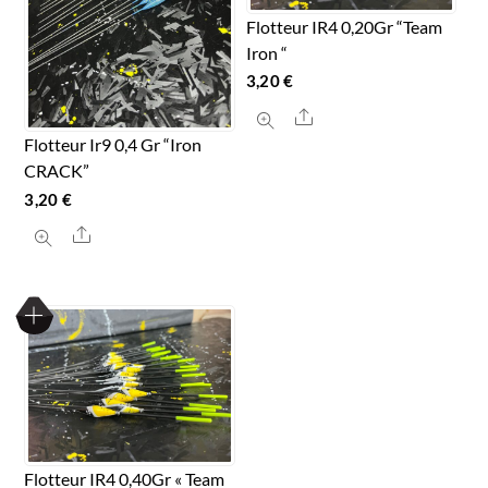
du
Flotteur IR4 0,20Gr “Team
produit
Iron “
3,20
€
Share
Flotteur Ir9 0,4 Gr “Iron
CRACK”
3,20
€
Ce
Share
produit
a
plusieurs
variations.
Les
options
peuvent
être
Flotteur IR4 0,40Gr « Team