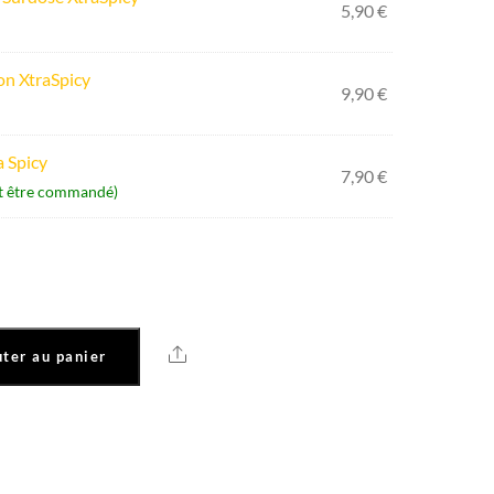
5,90
€
on XtraSpicy
9,90
€
a Spicy
7,90
€
ut être commandé)
Share
ter au panier