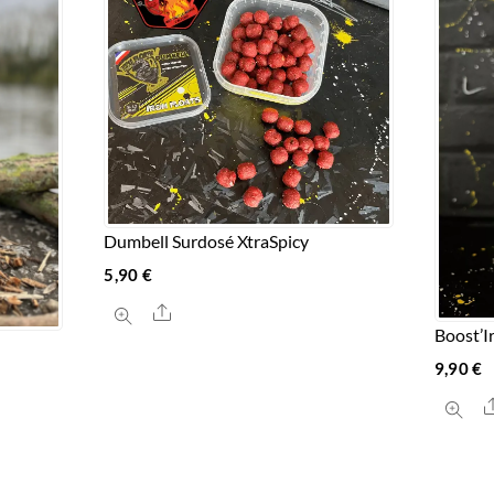
Dumbell Surdosé XtraSpicy
5,90
€
Share
Boost’I
9,90
€