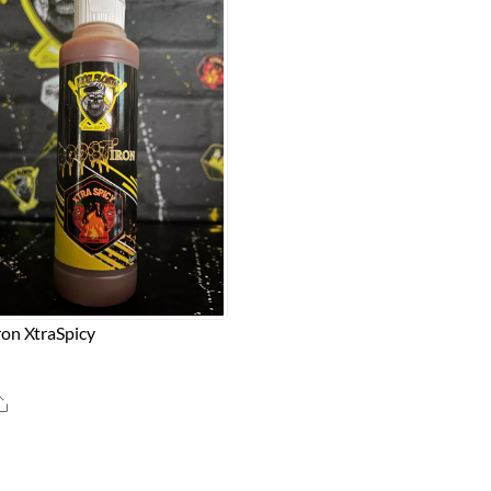
ron XtraSpicy
Share