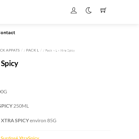
ontact
CK APPATS
PACK L
/
/ Pack « L » Xtra Spicy
 Spicy
e
rix
00G
ctuel
st :
SPICY
250ML
0,70 €.
É
XTRA SPICY
environ 85G
Surdosé XtraSpicy