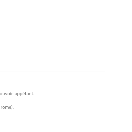
pouvoir appétant.
drome).