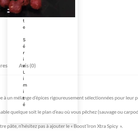
r
P
a
t
e
S
é
r
i
res
Avis (0)
e
L
i
m
i
ée à un mélange d’épices rigoureusement sélectionnées pour leur 
t
é
able quelque soit le plan d’eau où vous pêchez (sauvage ou carpo
tre pâte, n’hésitez pas à ajouter le « Boost’Iron Xtra Spicy
».