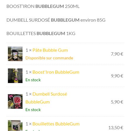
était :
est :
BOOST’IRON
BUBBLEGUM
250ML
37,20 €.
32,00 €.
DUMBELL SURDOSÉ
BUBBLEGUM
environ 85G
BOUILLETTES
BUBBLEGUM
1KG
1 ×
Pâte Bubble Gum
7,90
€
Disponible sur commande
1 ×
Boost'Iron BubbleGum
9,90
€
En stock
1 ×
Dumbell Surdosé
BubbleGum
5,90
€
En stock
1 ×
Bouillettes BubbleGum
13,50
€