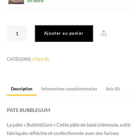
En stock
quantité
Share
Ajouter au panier
de
Pack
«XL »
CATÉGORIE :
Pack XL
BubbleGum
Description
Informations complémentaires
Avis (0)
PATE BUBBLEGUM
La pâte « BubbleGum » Cette pâte de base crémeuse, a été
fabriquée réfléchie et confectionnée avec des farines