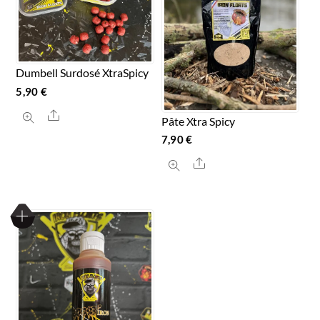
Dumbell Surdosé XtraSpicy
5,90
€
Share
Pâte Xtra Spicy
7,90
€
Share