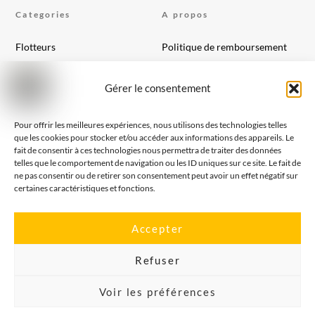
Categories
A propos
Flotteurs
Politique de remboursement
Appats
Conditions générales
Montage de ligne
Politique de cookies (UE)
Gérer le consentement
Elastiques et accessoires
Packs
Pour offrir les meilleures expériences, nous utilisons des technologies telles
que les cookies pour stocker et/ou accéder aux informations des appareils. Le
Cartes Cadeaux
fait de consentir à ces technologies nous permettra de traiter des données
telles que le comportement de navigation ou les ID uniques sur ce site. Le fait de
ne pas consentir ou de retirer son consentement peut avoir un effet négatif sur
Support
Social
certaines caractéristiques et fonctions.
Suivre une commande
Facebook
Accepter
Mon compte
Youtube
Réclamation
Refuser
Aide
Voir les préférences
Contact