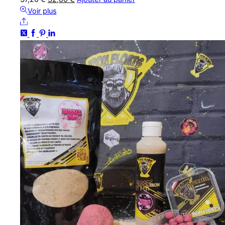
prix
prix
Voir plus
Share
initial
actuel
était :
est :
37,20 €.
32,00 €.