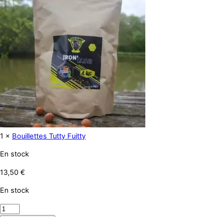
1 ×
Bouillettes Tutty Fuitty
En stock
13,50
€
En stock
quantité