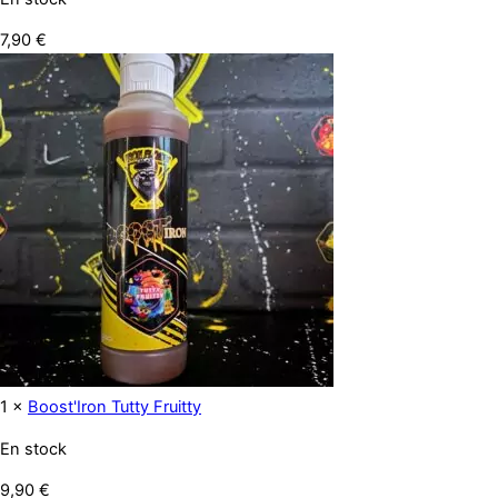
7,90
€
1 ×
Boost'Iron Tutty Fruitty
En stock
9,90
€