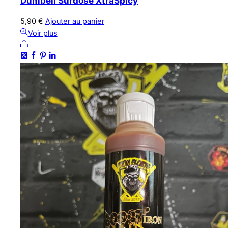
Dumbell Surdosé XtraSpicy
5,90
€
Ajouter au panier
Voir plus
Share