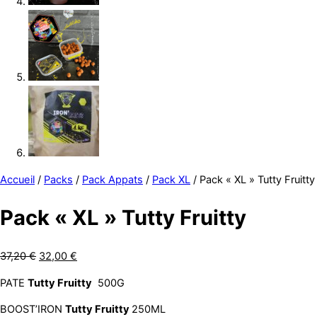
Accueil
/
Packs
/
Pack Appats
/
Pack XL
/ Pack « XL » Tutty Fruitty
Pack « XL » Tutty Fruitty
Le
Le
37,20
€
32,00
€
prix
prix
PATE
Tutty Fruitty
500G
initial
actuel
était :
est :
BOOST’IRON
Tutty Fruitty
250ML