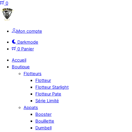
Skip
0
to
Menu
content
Mon compte
Darkmode
0
Panier
Accueil
Boutique
Flotteurs
Flotteur
Flotteur Starlight
Flotteur Pate
Série Limité
Appats
Booster
Bouillette
Dumbell