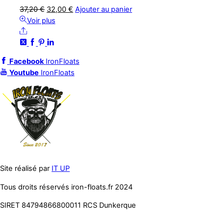
Le
Le
37,20
€
32,00
€
Ajouter au panier
prix
prix
Voir plus
Share
initial
actuel
était :
est :
37,20 €.
32,00 €.
Facebook
IronFloats
Youtube
IronFloats
Site réalisé par
IT UP
Tous droits réservés iron-floats.fr 2024
SIRET 84794866800011 RCS Dunkerque