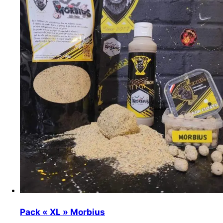
Pack « XL » Morbius